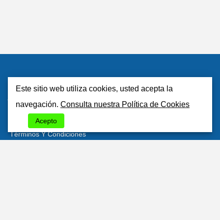
Este sitio web utiliza cookies, usted acepta la
Atlantisrent
navegación.
Consulta nuestra Política de Cookies
Sobre Nosotros
Acepto
Términos Y Condiciones
Política De Privacidad
Politica De Cookies
Contactos
Área Del Cliente
Estaciones Más Populares